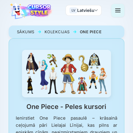
Latviešu
LV
SĀKUMS
KOLEKCIJAS
ONE PIECE
One Piece - Peles kursori
Ienirstiet One Piece pasaulē – krāsainā
ceļojumā pāri Lielajai Līnijai, kas pilns ar
episkām cīņām, neaizmirstamiem draugiem un